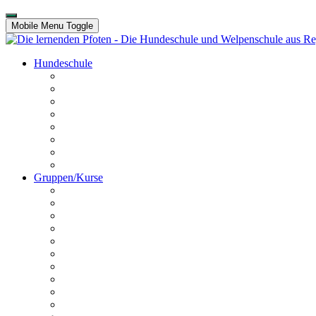
Mobile Menu Toggle
Hundeschule
Kontakt
Unser Team
Termine
Preise
Anfahrt
Galerie
Hundechallenge
Platz buchen
Gruppen/Kurse
Online HuSchu
Welpen
Erziehungskurs
Crashkurs
Hundeführerschein
Disportance
Dogdancing
Schnüffelstunde
Utrility
Outrility