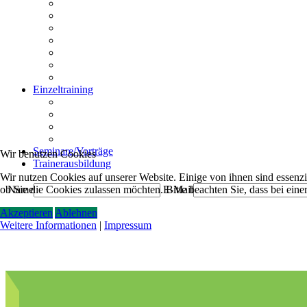
Rückrufstunde
Stadtgang
Mensch bist du toll
Körpersprache und Beobachtung
Impulskontrolle
Funtrailen
Knallangststunde
Einzeltraining
Beratung vor dem Kauf
Einzelstunde
Intensivstunden
Hausbesuche
Seminare/Vorträge
Wir benutzen Cookies
Trainerausbildung
Wir nutzen Cookies auf unserer Website. Einige von ihnen sind essenzie
ob Sie die Cookies zulassen möchten. Bitte beachten Sie, dass bei ein
Name
E-Mail
Akzeptieren
Ablehnen
Weitere Informationen
|
Impressum