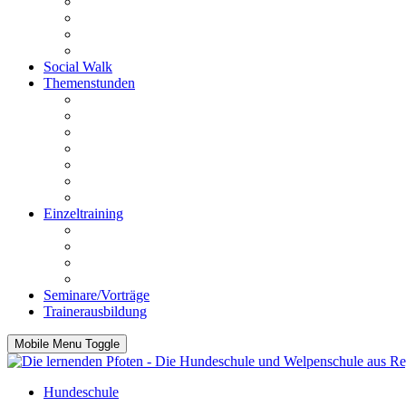
PräMoTo
Anti Giftköder-Kurs
Anti-Jagd-Kurs
Fahrradkurs
Social Walk
Themenstunden
Rückrufstunde
Stadtgang
Mensch bist du toll
Körpersprache und Beobachtung
Impulskontrolle
Funtrailen
Knallangststunde
Einzeltraining
Beratung vor dem Kauf
Einzelstunde
Intensivstunden
Hausbesuche
Seminare/Vorträge
Trainerausbildung
Mobile Menu Toggle
Hundeschule