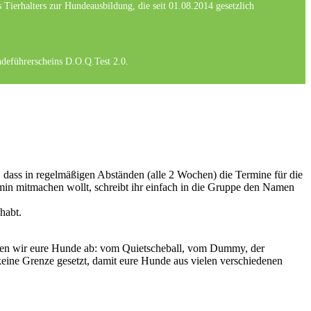
Tierhalters zur Hundeausbildung, die seit 01.08.2014 gesetzlich
ndeführerscheins D.O.Q.Test 2.0.
, dass in regelmäßigen Abständen (alle 2 Wochen) die Termine für die
rmin mitmachen wollt, schreibt ihr einfach in die Gruppe den Namen
habt.
ufen wir eure Hunde ab: vom Quietscheball, vom Dummy, der
eine Grenze gesetzt, damit eure Hunde aus vielen verschiedenen