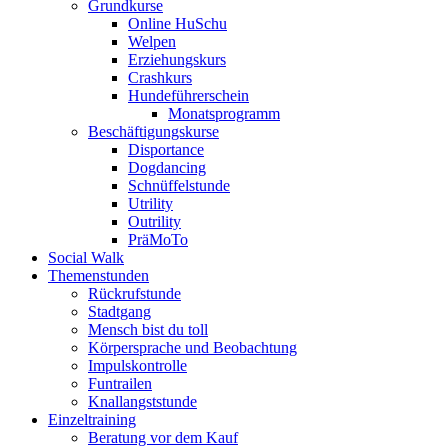
Grundkurse
Online HuSchu
Welpen
Erziehungskurs
Crashkurs
Hundeführerschein
Monatsprogramm
Beschäftigungskurse
Disportance
Dogdancing
Schnüffelstunde
Utrility
Outrility
PräMoTo
Social Walk
Themenstunden
Rückrufstunde
Stadtgang
Mensch bist du toll
Körpersprache und Beobachtung
Impulskontrolle
Funtrailen
Knallangststunde
Einzeltraining
Beratung vor dem Kauf