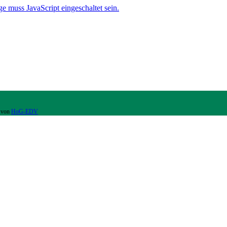
e muss JavaScript eingeschaltet sein.
t von
HoG-EDV