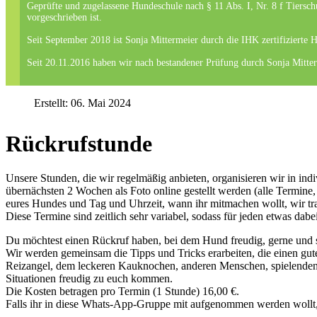
Geprüfte und zugelassene Hundeschule nach § 11 Abs. I, Nr. 8 f Tiersch
vorgeschrieben ist.
Seit September 2018 ist Sonja Mittermeier durch die IHK zertifizierte H
Seit 20.11.2016 haben wir nach bestandener Prüfung durch Sonja Mitte
Erstellt: 06. Mai 2024
Rückrufstunde
Unsere Stunden, die wir regelmäßig anbieten, organisieren wir in in
übernächsten 2 Wochen als Foto online gestellt werden (alle Termine,
eures Hundes und Tag und Uhrzeit, wann ihr mitmachen wollt, wir tra
Diese Termine sind zeitlich sehr variabel, sodass für jeden etwas da
Du möchtest einen Rückruf haben, bei dem Hund freudig, gerne und sc
Wir werden gemeinsam die Tipps und Tricks erarbeiten, die einen g
Reizangel, dem leckeren Kauknochen, anderen Menschen, spielenden H
Situationen freudig zu euch kommen.
Die Kosten betragen pro Termin (1 Stunde) 16,00 €.
Falls ihr in diese Whats-App-Gruppe mit aufgenommen werden wollt,