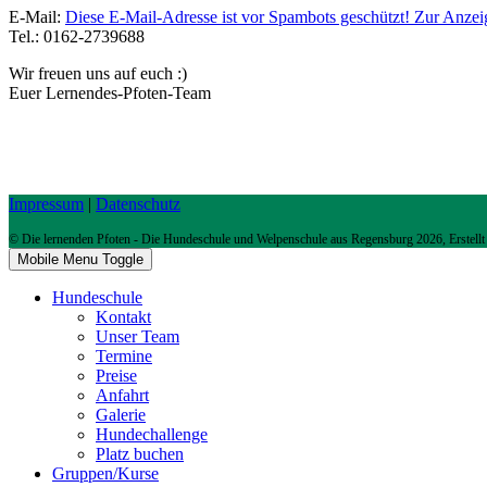
E-Mail:
Diese E-Mail-Adresse ist vor Spambots geschützt! Zur Anzeig
Tel.: 0162-2739688
Wir freuen uns auf euch :)
Euer Lernendes-Pfoten-Team
Impressum
|
Datenschutz
© Die lernenden Pfoten - Die Hundeschule und Welpenschule aus Regensburg 2026, Erstell
Mobile Menu Toggle
Hundeschule
Kontakt
Unser Team
Termine
Preise
Anfahrt
Galerie
Hundechallenge
Platz buchen
Gruppen/Kurse