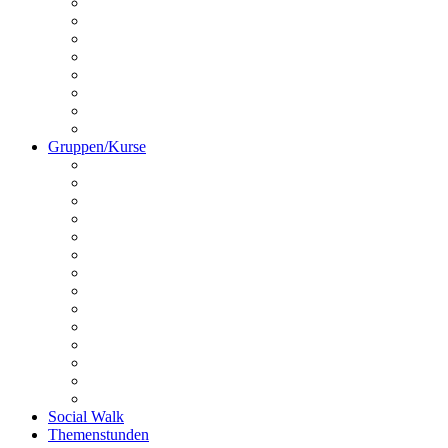
Kontakt
Unser Team
Termine
Preise
Anfahrt
Galerie
Hundechallenge
Platz buchen
Gruppen/Kurse
Online HuSchu
Welpen
Erziehungskurs
Crashkurs
Hundeführerschein
Disportance
Dogdancing
Schnüffelstunde
Utrility
Outrility
PräMoTo
Anti Giftköder-Kurs
Anti-Jagd-Kurs
Fahrradkurs
Social Walk
Themenstunden