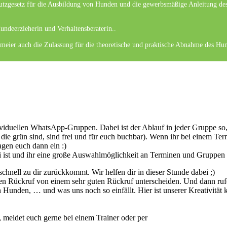
utzgesetz für die Ausbildung von Hunden und die gewerbsmäßige Anleitung des 
undeerzieherin und Verhaltensberaterin..
rmeier auch die Zulassung für die theoretische und praktische Abnahme des Hu
dividuellen WhatsApp-Gruppen. Dabei ist der Ablauf in jeder Gruppe so
 die grün sind, sind frei und für euch buchbar). Wenn ihr bei einem Te
gen euch dann ein :)
bei ist und ihr eine große Auswahlmöglichkeit an Terminen und Gruppen 
hnell zu dir zurückkommt. Wir helfen dir in dieser Stunde dabei ;)
uten Rückruf von einem sehr guten Rückruf unterscheiden. Und dann r
unden, … und was uns noch so einfällt. Hier ist unserer Kreativität k
 meldet euch gerne bei einem Trainer oder per