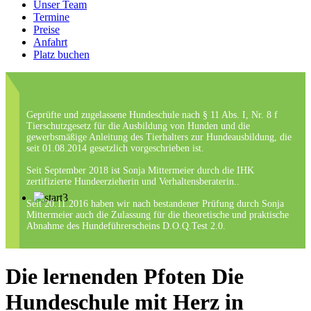
Unser Team
Termine
Preise
Anfahrt
Platz buchen
Geprüfte und zugelassene Hundeschule nach § 11 Abs. I, Nr. 8 f
Tierschutzgesetz für die Ausbildung von Hunden und die
gewerbsmäßige Anleitung des Tierhalters zur Hundeausbildung, die
seit 01.08.2014 gesetzlich vorgeschrieben ist.
Seit September 2018 ist Sonja Mittermeier durch die IHK
zertifizierte Hundeerzieherin und Verhaltensberaterin..
Seit 20.11.2016 haben wir nach bestandener Prüfung durch Sonja
Mittermeier auch die Zulassung für die theoretische und praktische
Abnahme des Hundeführerscheins D.O.Q.Test 2.0.
Die lernenden Pfoten Die
Hundeschule mit Herz in