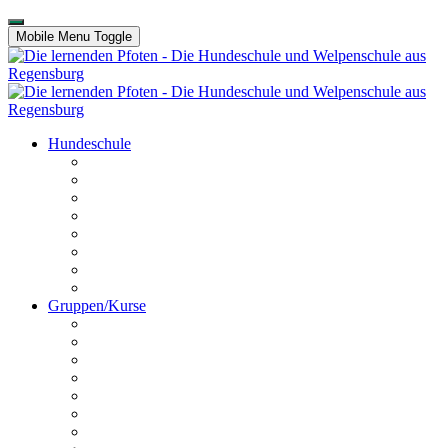
Mobile Menu Toggle
Hundeschule
Kontakt
Unser Team
Termine
Preise
Anfahrt
Galerie
Hundechallenge
Platz buchen
Gruppen/Kurse
Online HuSchu
Welpen
Erziehungskurs
Crashkurs
Hundeführerschein
Disportance
Dogdancing