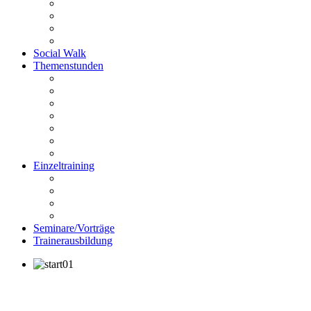
PräMoTo
Anti Giftköder-Kurs
Anti-Jagd-Kurs
Fahrradkurs
Social Walk
Themenstunden
Rückrufstunde
Stadtgang
Mensch bist du toll
Körpersprache und Beobachtung
Impulskontrolle
Funtrailen
Knallangststunde
Einzeltraining
Beratung vor dem Kauf
Einzelstunde
Intensivstunden
Hausbesuche
Seminare/Vorträge
Trainerausbildung