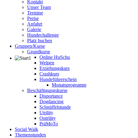
Kontakt
Unser Team
Termine
Preise
Anfahrt
Galerie
Hundechallenge
Platz buchen
Gruppen/Kurse
Grundkurse
Online HuSchu
Welpen
Erziehungskurs
Crashkurs
Hundeführerschein
Monatsprogramm
Beschäftigungskurse
Disportance
Dogdancing
Schnüffelstunde
Utrility
Outrility
PräMoTo
Social Walk
Themenstunden