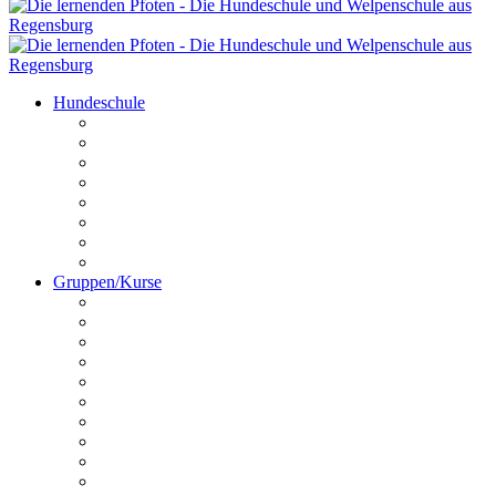
Hundeschule
Kontakt
Unser Team
Termine
Preise
Anfahrt
Galerie
Hundechallenge
Platz buchen
Gruppen/Kurse
Online HuSchu
Welpen
Erziehungskurs
Crashkurs
Hundeführerschein
Disportance
Dogdancing
Schnüffelstunde
Utrility
Outrility