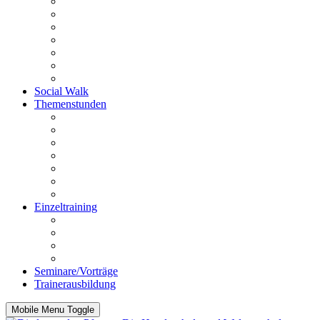
Schnüffelstunde
Utrility
Outrility
PräMoTo
Anti Giftköder-Kurs
Anti-Jagd-Kurs
Fahrradkurs
Social Walk
Themenstunden
Rückrufstunde
Stadtgang
Mensch bist du toll
Körpersprache und Beobachtung
Impulskontrolle
Funtrailen
Knallangststunde
Einzeltraining
Beratung vor dem Kauf
Einzelstunde
Intensivstunden
Hausbesuche
Seminare/Vorträge
Trainerausbildung
Mobile Menu Toggle