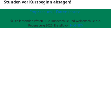
Stunden vor Kursbeginn absagen!
Impressum
|
Datenschutz
© Die lernenden Pfoten - Die Hundeschule und Welpenschule aus
Regensburg 2026, Erstellt von
HoG-EDV